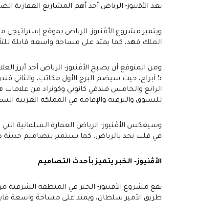
يعد الأﭬنيوز- الرياض أحد أهم المشاريع العقارية الضخمة
ويتميز مشروع الأڤنيوز- الرياض بموقع إستراتيجي
الملك فهد، كما يمتد على مساحة واسعة قابلة للتأجير تبلغ 398,269
5 أبراج، حيث سيضم البرج الأول مكاتب، والثاني فن
للتسوق والترفيه والإقامة في المملكة العربية السع
وسيعكس الأڤنيوز- الرياض العمارة السلمانية الت
في قلب نجد بالرياض، كما سيتميز بتصاميم حديثة د
الأڤنيوز- الخبر يتميز بأحدث التصاميم
يقع مشروع الأڤنيوز- الخبر في المنطقة الشرقية من
طريق الأمير سلطان، ويمتد على مساحة واسعة قابلة للتأجير تبلغ 