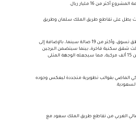
كثر من 16 مليار ريال.
 حيث يطل على تقاطع طريق الملك سلمان وطريق
ومن المتوقع أن يصبح الأڤنيوز- الرياض أحد أبرز العلامات الاستثمارية والتجارية في الشرق الأوسط، حيث سيتضمن 9 مناطق تسوق، وأكثر من 19 صالة سينما، بالإضافة إلى
الثالث شقق سكنية فاخرة، بينما سيتضمن البرجين
الرابع والخامس فندقي كانوبي وكونراد من علامات هيلتون، بالإضافة إلى عيادات طبية ومواقف سيارات تتسع لنحو أكثر من 15 ألف مركبة، مما سيجعله الوجهة المثلى
اكي الماضي بقوالب تطويرية متجددة ليعكس وجوده
السعودية.
لشمالي الغربي من تقاطع طريق الملك سعود مع