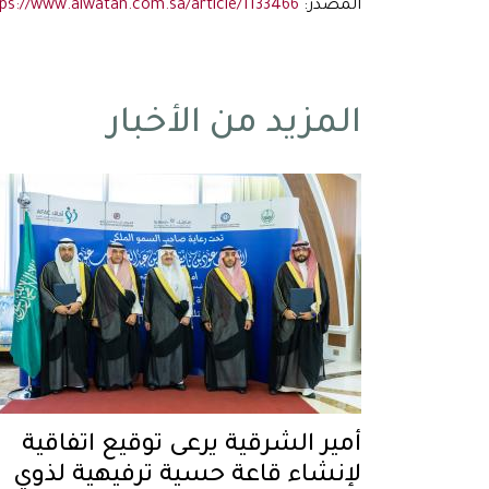
المصدر:
tps://www.alwatan.com.sa/article/1133466
المزيد من الأخبار
أمير الشرقية يرعى توقيع اتفاقية
لإنشاء قاعة حسية ترفيهية لذوي