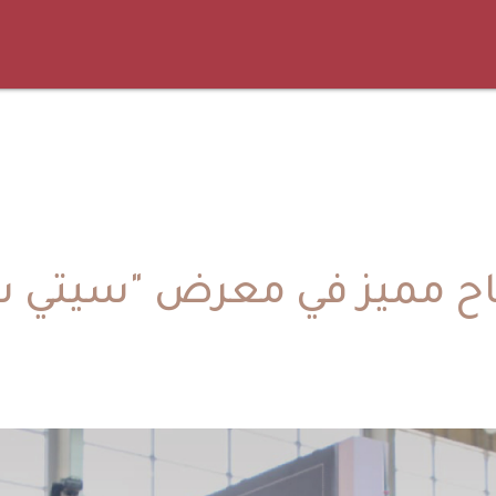
ح مميز في معرض "سيتي س