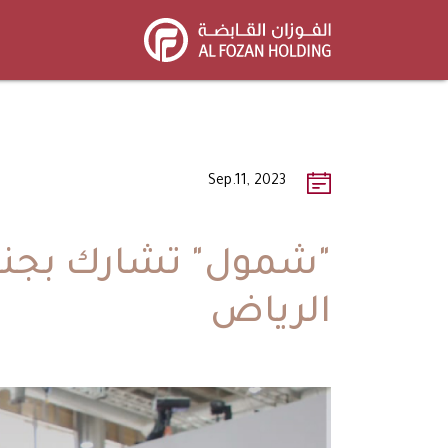
Skip
to
main
content
Sep.11, 2023
"شمول" تشارك بجنا
الرياض