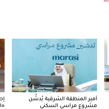
ht
أمير المنطقة الشرقية يُدشِّن
إط
مشروع مراسي السكني
«ا