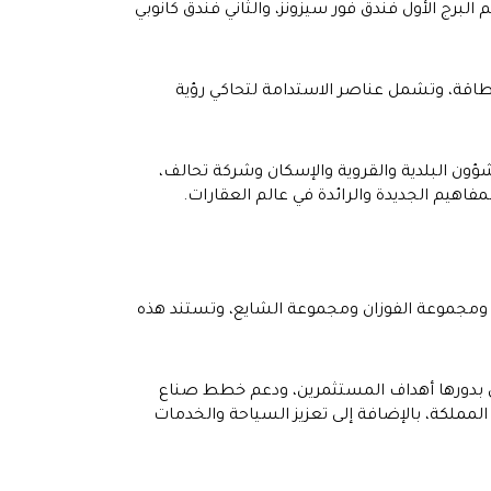
ا، بالإضافة إلى برجين، حيث سيضم البرج الأول فندق فور سيزونز، والثاني فندق كانوبي
طاقة، وتشمل عناصر الاستدامة لتحاكي رؤية
شؤون البلدية والقروية والإسكان وشركة تحالف،
هيم الجديدة والرائدة في عالم العقارات.
كويتية بين 3 شركات عملاقة وهي شركة المباني ومجموعة الفوزان ومجموعة الشايع، وتستند هذه
ق بدورها أهداف المستثمرين، ودعم خطط صناع
مملكة، بالإضافة إلى تعزيز السياحة والخدمات