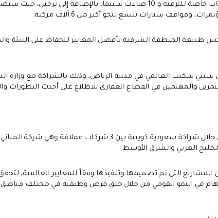
كما سيضم الأڤنيوز- الخبر 8 مناطق تسوق، ومساحات خاصة للترفيه و 10 صالات سينم
 ومواقف سيارات تتسع لنحو أكثر من 6 آلاف مركبة.
كس طبيعة المنطقة الشرقية بأفضل المعايير للحفاظ على البيئة وال
عرض سيتي سكيب العالمي في مدينة الرياض، وذلك بالشراكة مع وزارة ال
 والمهتمين في القطاع العقاري للاطلاع على أحدث التطورات والمفا
تم تأسيس شركة شمول القابضة في عام 2014 من خلال شراكة سعودية 
خليج العربي والشرق الأوسط .
اريع التي تم تصميمها وتنفيذها وفقاً للمعايير العالمية، لتحق
لإسهام في النمو القومي من خلال خلق فرص وظيفية في مختلف مناطق ال