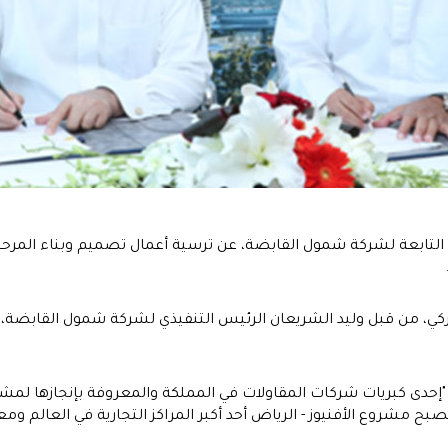
تابعة لشركة شمول القابضة، عن ترسية أعمال تصميم وبناء المرحلة ا
الأولي بمبلغ 18 مليون دولار أميركي، من قبل وليد الشريعان الرئيس التنفيذي لشركة شمو
حدى كبريات شركات المقاولات في المملكة والمعروفة بإنجازها لمشار
بح مشروع الأفنيوز - الرياض أحد أكبر المراكز التجارية في العالم ومع