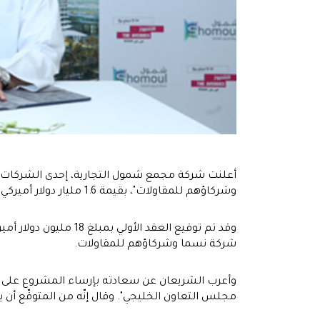
أعلنت شركة مجمع شمول التجارية، إحدى الشركات ال
وشركاؤهم للمقاولات"، بقيمة 1.6 مليار دولار أميركي.
وقد تم توقيع العقد 
شركة نسما وشركاؤهم للمقاولات.
وأعرب الشريعان عن سعادته بإرساء المشروع على "إ
مجلس التعاون الخليجي". وقال إنّه من المتوقّع أن يص