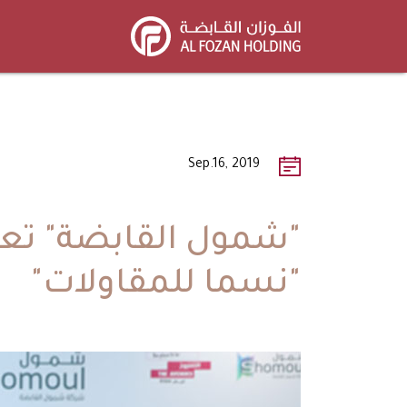
Skip
to
main
content
Sep.16, 2019
"شمول القابضة" تعل
"نسما للمقاولات"