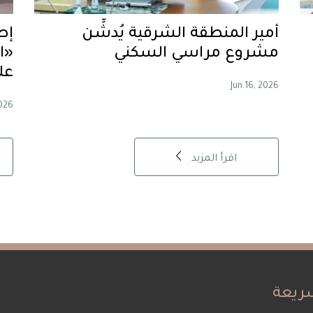
أمير المنطقة الشرقية يُدشِّن
إط
مشروع مراسي السكني
«ا
عل
Jun.16, 2026
2026
اقرأ المزيد
ريعة