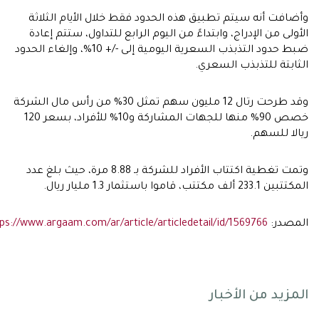
أضافت أنه سيتم تطبيق هذه الحدود فقط خلال الأيام الثلاثة
لأولى من الإدراج، وابتداءً من اليوم الرابع للتداول، ستتم إعادة
ضبط حدود التذبذب السعرية اليومية إلى -/+ 10%، وإلغاء الحدود
لثابتة للتذبذب السعري.
وقد طرحت رتال 12 مليون سهم تمثل 30% من رأس مال الشركة
خصص 90% منها للجهات المشاركة و10% للأفراد، بسعر 120
يالا للسهم.
وتمت تغطية اكتتاب الأفراد للشركة بـ 8.88 مرة، حيث بلغ عدد
بين 233.1 ألف مكتتب، قاموا باستثمار 1.3 مليار ريال.
لمصدر:
https://www.argaam.com/ar/article/articledetail/id/1569766
لمزيد من الأخبار