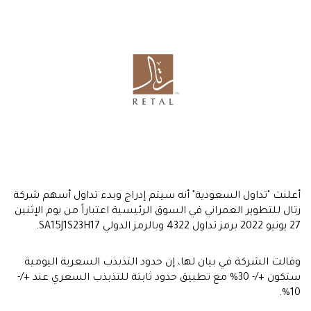
علنت "تداول السعودية" أنه سيتم إدراج وبدء تداول أسهم شركة
تال للتطوير العمراني في السوق الرئيسية اعتباراً من يوم الإثنين
ول 4322 وبالرمز الدولي SA15J1S23H17.
قالت الشركة في بيان لها، إن حدود التذبذب السعرية اليومية
ستكون +/- 30% مع تطبيق حدود ثابتة للتذبذب السعري عند +/-
10