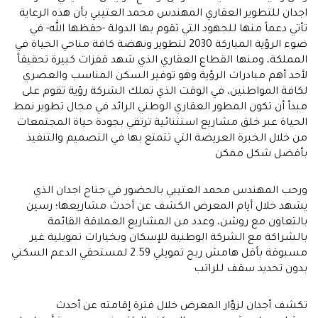
اجدان للتطوير العقاري المهندس محمد العتيبي بأن هذه الرعاية
تأتي دعماً منها للجهود التي تقوم بها الدولة -حفظها الله- في
ضوء الرؤية المباركة 2030 لتطوير ونهضة كافة مناحي الحياة في
المملكة، ومنها القطاع العقاري الذي شهد قفزات كبيرة تحقيقاً
لأحد أهم مبادرات الرؤية وهو توفير السكن المناسب والعصري
لكافة المواطنين، في الوقت الذي تملك الشركة رؤية تقوم على
مبدأ أن تكون المطور العقاري الوطني الرائد في مجال تطوير نمط
الحياة عبر خلق مشاريع استثنائية ترتقي بجودة حياة المجتمعات
من خلال الخبرة العريضة التي تتمتع بها في التصميم والتنفيذ
بأفضل شكل ممكن
ورحب المهندس محمد العتيبي بالحضور في جناح اجدان الذي
يشهد خلال أيام المعرض الكشف عن أحدث مشاريعها؛ رسين
بالتعاون مع روشن، وعدد من المشاريع العملاقة القائمة
بالشراكة مع الشركة الوطنية للإسكان وبخيارات تمويلية غير
مسبوقة بأقل هامش ربح تمويلي 2.59 لمستحقي الدعم السكني
بدون تحديد سقف للراتب
تكشف أجدان لزوّار المعرض خلال فترة إقامته عن أحدث