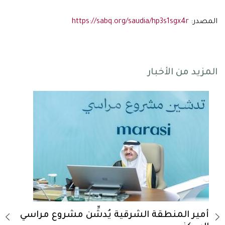
المصدر:
https://sabq.org/saudia/hp3s1sgx4r
المزيد من الأخبار
-
أمير المنطقة الشرقية يُدشِّن مشروع مراسي
أمير