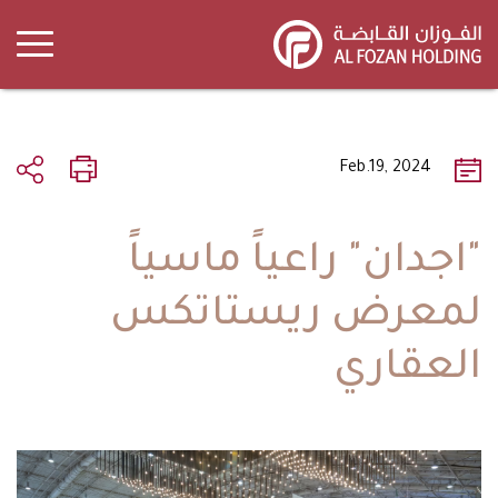
Skip
to
main
content
Feb.19, 2024
"اجدان" راعياً ماسياً
لمعرض ريستاتكس
العقاري