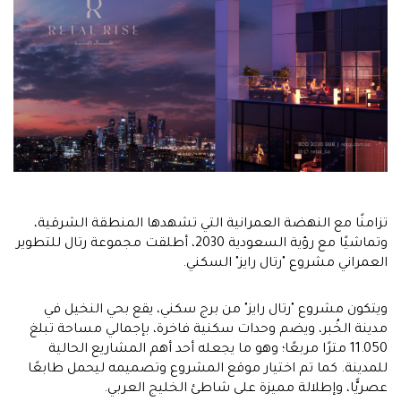
تزامنًا مع النهضة العمرانية التي تشهدها المنطقة الشرقية،
وتماشيًا مع رؤية السعودية 2030، أطلقت مجموعة رتال للتطوير
العمراني مشروع "رتال رايز" السكني.
ويتكون مشروع "رتال رايز" من برج سكني، يقع بحي النخيل في
مدينة الخُبر، ويضم وحدات سكنية فاخرة، بإجمالي مساحة تبلغ
11.050 مترًا مربعًا؛ وهو ما يجعله أحد أهم المشاريع الحالية
للمدينة. كما تم اختيار موقع المشروع وتصميمه ليحمل طابعًا
عصريًّا، وإطلالة مميزة على شاطئ الخليج العربي.