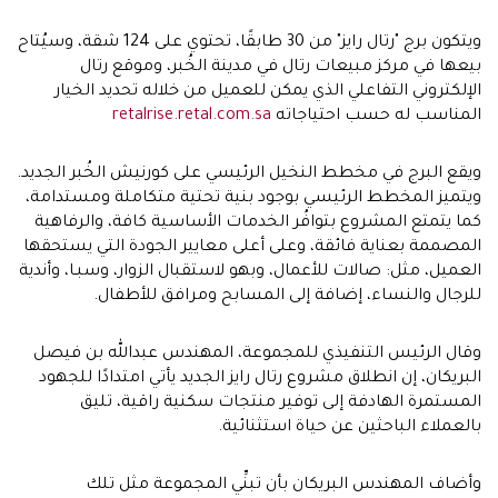
ويتكون برج "رتال رايز" من 30 طابقًا، تحتوي على 124 شقة، وسيُتاح
بيعها في مركز مبيعات رتال في مدينة الخُبر، وموقع رتال
الإلكتروني التفاعلي الذي يمكن للعميل من خلاله تحديد الخيار
المناسب له حسب احتياجاته
retalrise.retal.com.sa
ويقع البرج في مخطط النخيل الرئيسي على كورنيش الخُبر الجديد.
ويتميز المخطط الرئيسي بوجود بنية تحتية متكاملة ومستدامة،
كما يتمتع المشروع بتوافُر الخدمات الأساسية كافة، والرفاهية
المصممة بعناية فائقة، وعلى أعلى معايير الجودة التي يستحقها
العميل، مثل: صالات للأعمال، وبهو لاستقبال الزوار، وسبـا، وأندية
للرجال والنساء، إضافة إلى المسابح ومرافق للأطفال.
وقال الرئيس التنفيذي للمجموعة، المهندس عبدالله بن فيصل
البريكان، إن انطلاق مشروع رتال رايز الجديد يأتي امتدادًا للجهود
المستمرة الهادفة إلى توفير منتجات سكنية راقية، تليق
بالعملاء الباحثين عن حياة استثنائية.
وأضاف المهندس البريكان بأن تبنِّي المجموعة مثل تلك