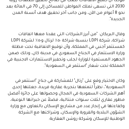
مؤكداً أن جميع الاتفاقات تصب في صالح تحقيق تطلعات رؤية
2030 التي تسعى تملك المواطن للمساكن إلى 70 في المائة بعد
نحو 8 أعوام من الآن، ومن جانب آخر تحقيق هدف أنسنة المدن
الجديدة".
وقال البريكان: "من أبرز الشركات التي عقدنا معها اتفاقات
شراكة، شركة LDPI بنسبة شراكة ٥٠٪؜ لرتال و٥٠٪؜ لشركة LDPI
كمستثمر أجنبي في المملكة، وأن توقيع الاتفاقية تحت مظلة
وزارة الاستثمار في الجناح السعودي في مدينة كان، وذلك ضمن
الجهود المستمرة للوزارة لجلب وتحفيز الاستثمارات الاجنبية في
المملكة تحت شعار "استثمر في السعودية".
وكان الاختيار وقع على "رتال" للمشاركة في جناج "استثمر في
السعودية"، نظراً لتمتعها بتجربة عقارية فريدة، جعلتها إحدى
أهم الشركات السعودية في المجال وحصولها على جائزة أفضل
مطور عقاري لثلاث سنوات متتالية، فضلاً عن خبراتها النوعية،
وكفاءتها في إنجاز عدد من مشاريع الإسكان بالتعاون مع وزارة
الشؤون البلدية والقروية والإسكان، وشراكتها مع الشركة
الوطنية للإسكان وشركة روشن العقارية.