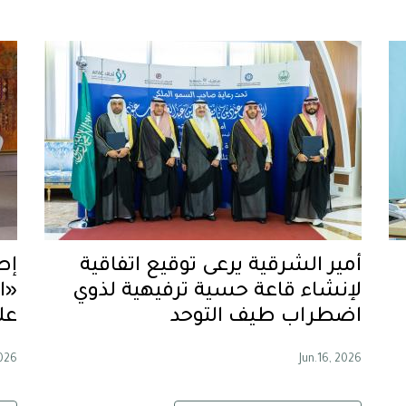
أمير الشرقية يرعى توقيع اتفاقية
إط
لإنشاء قاعة حسية ترفيهية لذوي
«ا
اضطراب طيف التوحد
عل
2026
Jun.16, 2026