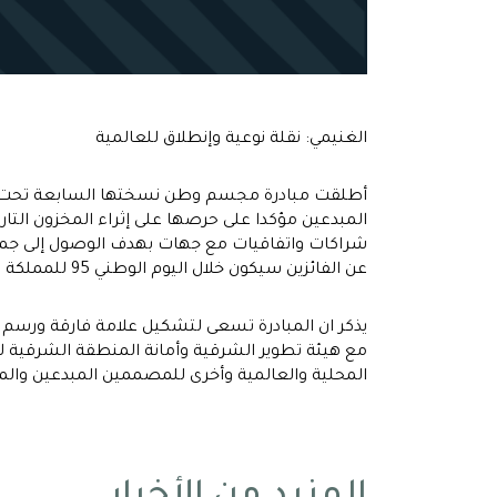
الغنيمي: نقلة نوعية وإنطلاق للعالمية
أطلقت مبادرة مجسم وطن نسختها السابعة تحت شعار
المبدعين مؤكدا على حرصها على إثراء المخزون التا
شراكات واتفاقيات مع جهات بهدف الوصول إلى جمهور
عن الفائزين سيكون خلال اليوم الوطني 95 للمملكة العربية السعودية وسيحصل الفائزين على جوائز يبلغ مجموع قيمتها 50 ألف يورو
يذكر ان المبادرة تسعى لتشكيل علامة فارقة ورسم مل
مع هيئة تطوير الشرقية وأمانة المنطقة الشرقية ل
المحلية والعالمية وأخرى للمصممين المبدعين والمك