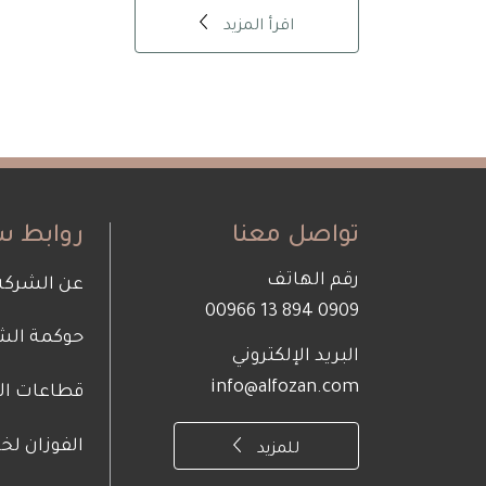
اقرأ المزيد
تواصل معنا
روابط س
رقم الهاتف
oter
عن الشركة
0909 894 13 00966
حوكمة الش
bout
البريد الإلكتروني
info@alfozan.com
قطاعات الأ
Us
الفوزان لخ
للمزيد