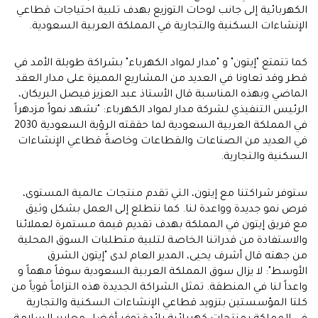
الكهربائية إلى جانب لوحات التوزيع بهدف تلبية احتياجات قطاعي
الإنشاءات السكنية والتجارية في المملكة العربية السعودية.
كما تتمتع "إيتون" و "مدار لمواد الكهرباء" بشراكة طويلة الأمد في
قطر وقد تعاونا في العديد من المشاريع المميزة على مدار العقد
الماضي وبهذه المناسبة قال الأستاذ عبد العزيز فيصل البريكان،
الرئيس التنفيذي لشركة مدار لمواد الكهرباء: "نشهد نمواً مزدهراً
في المملكة العربية السعودية لما حققته الرؤية السعودية 2030
في العديد من الصناعات والقطاعات وخاصةً قطاعي الإنشاءات
السكنية والتجارية.
ستوفر شراكتنا مع إيتون، التي تقدم منتجات عالمية المستوى،
فرص نمو جديدة وواعدة لنا. كما نتطلع إلى العمل بشكل وثيق
مع فريق إيتون في المملكة بهدف تقديم قيمة مستمرة لعملائنا
والاستفادة من قدراتنا الخاصة لتلبية متطلبات السوق المحلية
من جهته قال أشرف يحيى، المدير العام لدى "إيتون الشرق
الأوسط": لا يزال سوق المملكة العربية السعودية سوقاً مهماً و
واعداً لنا في المنطقة. تمثل الشراكة الجديدة هذه التزاماً قوياً من
كلتا المؤسستين بتزويد قطاعي الإنشاءات السكنية والتجارية