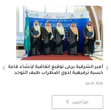
-
أمير الشرقية يرعى توقيع اتفاقية لإنشاء قاعة
أمير
حسية ترفيهية لذوي اضطراب طيف التوحد
الس
, 2026
Jun.16, 2026
اقرأ المزيد