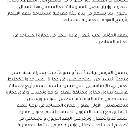
للمؤتمرات العلمية دورًا محوريًا في توسيع آفاق المعرفة، وتبادل
التجارب، وإبراز أفضل الممارسات العالمية في هذا المجال
الحيوي، بما يسهم في بناء بيئة معرفية مستدامة تدعم الابتكار
وتُرسّخ الهوية المعمارية للمساجد.
ينعقد المؤتمر تحت شعار إعادة النظر في عمارة المساجد في
العالم المعاصر ،
يتضمن المؤتمر برنامجاً غنياً ومتنوعاً، حيث يشارك ستة عشر
متحدثاً رئيسياً من المتخصصين في عمارة المساجد والتخطيط
العمراني، بالإضافة إلى اثنتي عشرة جلسة علمية وأربع جلسات
نقاشية تتناول محاور مختلفة تتعلق بواقع وتحديات وآفاق عمارة
المساجد في عالم اليوم، كما يتضمن المؤتمر ورشتين
متخصصتين، الأولى بعنوان عمارة المساجد في تركيا تنظم
بالتعاون مع رئاسة الشؤون الدينية، والثانية بعنوان عمارة
المساجد والأطفال وتركز على البعد التربوي والاجتماعي في
تصميم المساجد للأطفال وإشراكهم في بيئتها المعمارية