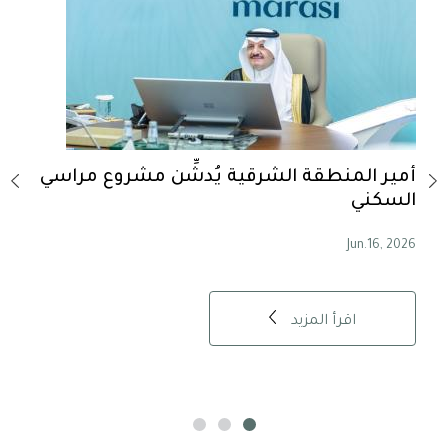
-
أمير المنطقة الشرقية يُدشِّن مشروع مراسي
أمير
السكني
حسية
, 2026
Jun.16, 2026
اقرأ المزيد