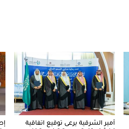
أمير الشرقية يرعى توقيع اتفاقية
إط