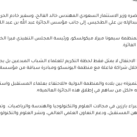
ية.
ره وزير الاستثمار السعودي المهندس خالد الفالح، وسفير خادم الحر
عبدالإله بن علي الطخيس، إلى جانب مؤسس الجائزة عبد الله بن عبد ال
مة سيمونا ميرلا ميكولسكو، ورئيسة المجلس التنفيذي فيرا الخوري لا
لفائزة.
 الاحتفال لا يمثل فقط لحظة التكريم للعلماء الشباب المبدعين بل يج
 خلال شراكة فاعلة مع منظمة اليونسكو ومبادرة سباقة من مؤسسة عبد
تميزة» بين بلاده والمنظمة الدولية «للاحتفاء بعلماء المستقبل واست
ه «لكل من ساهم في إطلاق هذه الجائزة العالمية».
 بارزين في مجالات العلوم والتكنولوجيا والهندسة والرياضيات. وتهدف،
هن المستقبل، ودعم التعاون العلمي العالمي، ونشر العلوم والتكنولوج